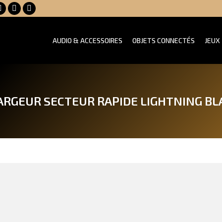
Facebook
YouTube
X
page
page
page
opens
opens
opens
AUDIO & ACCESSOIRES
OBJETS CONNECTÉS
JEUX
in
in
in
new
new
new
window
window
window
ARGEUR SECTEUR RAPIDE LIGHTNING BL