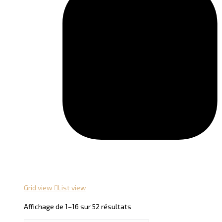
Grid view
List view
Trié
Affichage de 1–16 sur 52 résultats
par