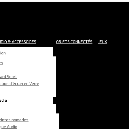
DIO & ACCESSOIRES
OBJETS CONNECTÉS
JEUX
ion
es
ard Sport
ction d’écran en Verre
é
edia
eintes nomades
que Audio