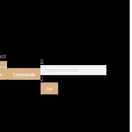
er
0
Search:
r le
er
Commande
Pas de produit dans
le panier.