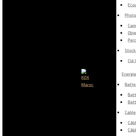
Eco
Photo
Cam
Obj
Perc
Stoc
Clé 
Accessoires High-
Energi
KOX
Tech, Multimédia,
Maroc
Batte
Objets Connectés
Bat
Batt
Cable
Câbl
Câb