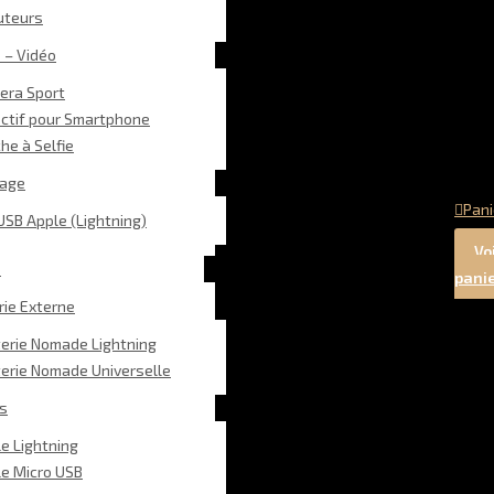
uteurs
 – Vidéo
era Sport
ectif pour Smartphone
he à Selfie
kage
Pani
USB Apple (Lightning)
Voi
e
pani
rie Externe
terie Nomade Lightning
erie Nomade Universelle
s
e Lightning
le Micro USB