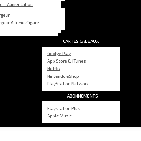
e – Alimentation
rgeur
rgeur Allume-Cigare
CARTES CADEAUX
Goolge Play
App Store & iTunes
Netflix
Nintendo eShop
PlayStation Network
ABONNEMENTS
Playstation Plus
Apple Music