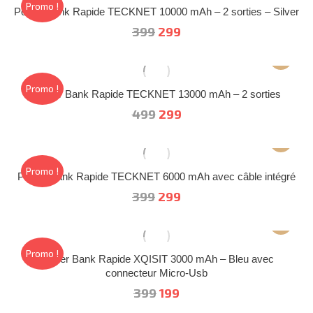
était :
est :
Promo !
Power Bank Rapide TECKNET 10000 mAh – 2 sorties – Silver
599.
399.
Le
Le
399
299
prix
prix
initial
actuel
était :
est :
Promo !
Power Bank Rapide TECKNET 13000 mAh – 2 sorties
399.
299.
Le
Le
499
299
prix
prix
initial
actuel
était :
est :
Promo !
Power Bank Rapide TECKNET 6000 mAh avec câble intégré
499.
299.
Le
Le
399
299
prix
prix
initial
actuel
était :
est :
Promo !
Power Bank Rapide XQISIT 3000 mAh – Bleu avec
399.
299.
connecteur Micro-Usb
Le
Le
399
199
prix
prix