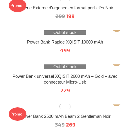
Promo !
Batterie Externe d’urgence en format port-clés Noir
Le
Le
299
199
prix
prix
initial
actuel
Out of stock
était :
est :
Power Bank Rapide XQISIT 10000 mAh
299.
199.
499
Out of stock
Power Bank universel XQISIT 2600 mAh – Gold – avec
connecteur Micro-Usb
229
Promo !
Power Bank 2500 mAh Beam 2 Gentleman Noir
Le
Le
349
269