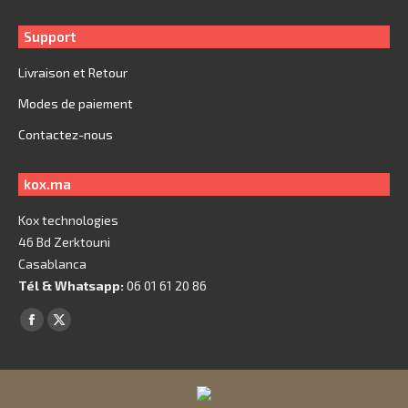
Support
Livraison et Retour
Modes de paiement
Contactez-nous
kox.ma
Kox technologies
46 Bd Zerktouni
Casablanca
Tél & Whatsapp:
06 01 61 20 86
Trouvez nous sur :
Facebook
X
page
page
opens
opens
in
in