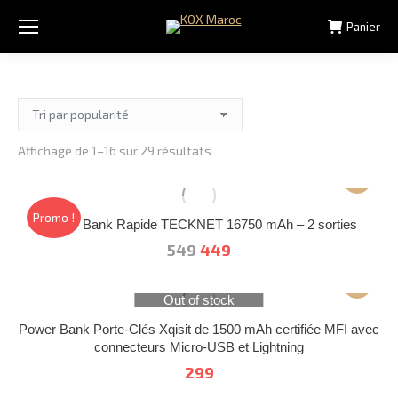
Panier
Trié
Affichage de 1–16 sur 29 résultats
par
popularité
Promo !
Power Bank Rapide TECKNET 16750 mAh – 2 sorties
Le
Le
549
449
prix
prix
initial
actuel
Out of stock
était :
est :
Power Bank Porte-Clés Xqisit de 1500 mAh certifiée MFI avec
549.
449.
connecteurs Micro-USB et Lightning
299