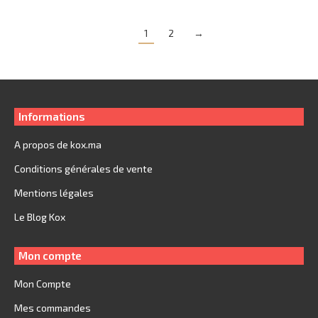
initial
actuel
était :
est :
1
2
→
399.
199.
Informations
A propos de kox.ma
Conditions générales de vente
Mentions légales
Le Blog Kox
Mon compte
Mon Compte
Mes commandes