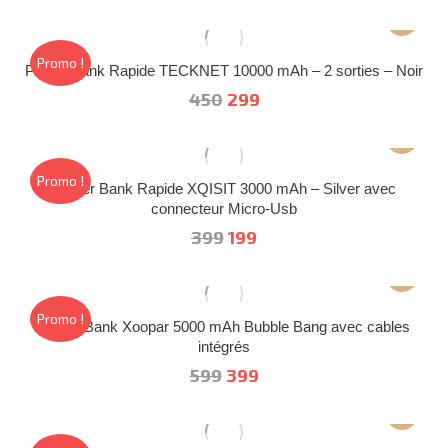
prix
prix
initial
actuel
était :
est :
Promo !
Power Bank Rapide TECKNET 10000 mAh – 2 sorties – Noir
349.
269.
Le
Le
450
299
prix
prix
initial
actuel
était :
est :
Promo !
Power Bank Rapide XQISIT 3000 mAh – Silver avec
450.
299.
connecteur Micro-Usb
Le
Le
399
199
prix
prix
initial
actuel
était :
est :
Promo !
Power Bank Xoopar 5000 mAh Bubble Bang avec cables
399.
199.
intégrés
Le
Le
599
399
prix
prix
initial
actuel