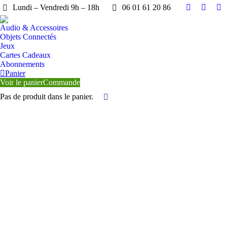
Lundi – Vendredi 9h – 18h
06 01 61 20 86
Facebook
YouTu
X
page
page
pa
Audio & Accessoires
opens
opens
op
Objets Connectés
in
in
in
Jeux
Cartes Cadeaux
new
new
n
Abonnements
window
windo
wi
Panier
Voir le panier
Commande
Pas de produit dans le panier.
Search: