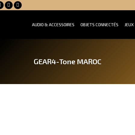
Facebook
YouTube
X
page
page
page
opens
opens
opens
AUDIO & ACCESSOIRES
OBJETS CONNECTÉS
JEUX
in
in
in
new
new
new
window
window
window
GEAR4-Tone MAROC