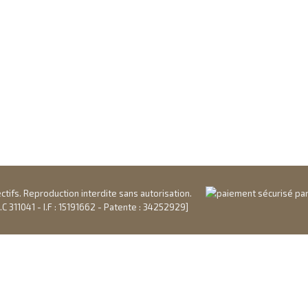
ifs. Reproduction interdite sans autorisation.
 311041 - I.F : 15191662 - Patente : 34252929]