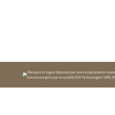
Marques et logos déposés par leurs propriétaires respect
kox.ma est géré par la société KOX Technologies SARL [R.C