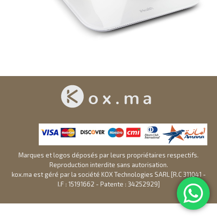
Marques et logos déposés par leurs propriétaires respectifs.
Reproduction interdite sans autorisation.
kox.ma est géré par la société KOX Technologies SARL [R.C 311041 -
I.F : 15191662 - Patente : 34252929]