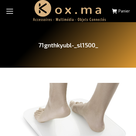
Panier
71gnthkyubl-_sl1500_