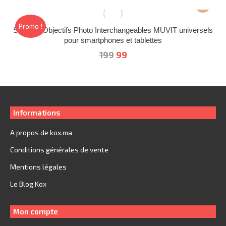
initial
actuel
était :
est :
Promo !
Set de 3 Objectifs Photo Interchangeables MUVIT universels
199.
129.
pour smartphones et tablettes
Le
Le
199
99
prix
prix
initial
actuel
était :
est :
199.
99.
Informations
A propos de kox.ma
Conditions générales de vente
Mentions légales
Le Blog Kox
Mon compte