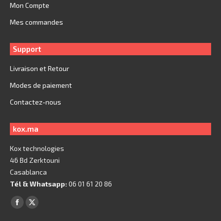
Mon Compte
Mes commandes
Support
Livraison et Retour
Modes de paiement
Contactez-nous
kox.ma
Kox technologies
46 Bd Zerktouni
Casablanca
Tél & Whatsapp:
06 01 61 20 86
Trouvez nous sur :
Facebook
X
page
page