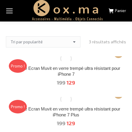
Panier
Tri
3 résultats affichés
par
pop
Promo !
Protège Ecran Muvit en verre trempé ultra résistant pour
iPhone 7
Le
Le
199
129
prix
prix
initial
actuel
était :
est :
Promo !
Protège Ecran Muvit en verre trempé ultra résistant pour
199.
129.
iPhone 7 Plus
Le
Le
199
129
prix
prix