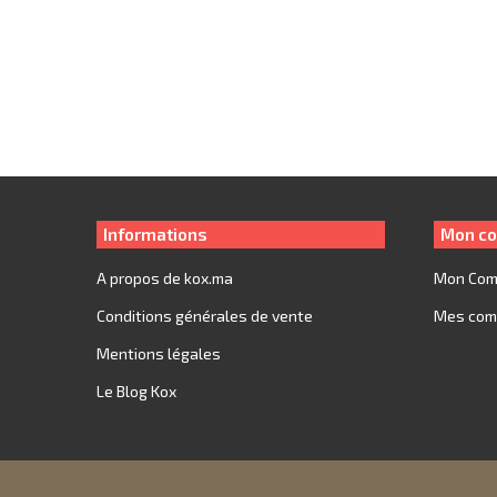
Protège Ecran XQISIT en verre trempé transparent ultr
résistant pour Samsung Galaxy Note 5
Le
Le
149
99
prix
prix
initial
actuel
était :
est :
149.
99.
Informations
Mon co
A propos de kox.ma
Mon Com
Conditions générales de vente
Mes co
Mentions légales
Le Blog Kox