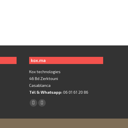
Protège Ecran XQISIT en verre trempé transparent ultra
résistant pour Samsung Galaxy S5
Le
Le
149
89
prix
prix
initial
actuel
était :
est :
149.
89.
kox.ma
Kox technologies
46 Bd Zerktouni
Casablanca
Tél & Whatsapp:
06 01 61 20 86
Trouvez nous sur :
Facebook
X
page
page
opens
opens