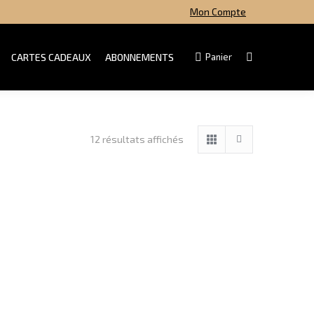
Mon Compte
CARTES CADEAUX
ABONNEMENTS
Panier
Search:
Trié
12 résultats affichés
par
popularité