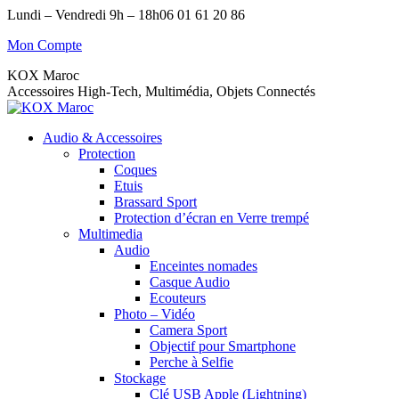
Skip
Lundi – Vendredi 9h – 18h
06 01 61 20 86
to
Facebook
YouTube
X
Mon Compte
content
page
page
page
opens
opens
opens
KOX Maroc
in
in
in
Accessoires High-Tech, Multimédia, Objets Connectés
new
new
new
window
window
window
Audio & Accessoires
Protection
Coques
Etuis
Brassard Sport
Protection d’écran en Verre trempé
Multimedia
Audio
Enceintes nomades
Casque Audio
Ecouteurs
Photo – Vidéo
Camera Sport
Objectif pour Smartphone
Perche à Selfie
Stockage
Clé USB Apple (Lightning)