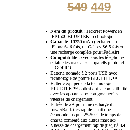
Le
Le
549
449
prix
pri
Nom du produit
: TeckNet PowerZen
iEP1500 BLUETEK Technologie
initial
act
Capacité
:
16750 mAh
(recharge un
iPhone 6s 6 fois, un Galaxy S6 5 fois ou
une recharge complète pour iPad Air)
Compatibilité
: avec tous les téléphones
était :
est
et tablettes mais aussi appareils photo tel
la GOPRO
Batterie nomade à 2 ports USB avec
technologie de pointe BLUETEK™
549.
449
Batterie équipée de la technologie
BLUETEK ™ optimisant la compatibilité
avec les appareils pour augmenter les
vitesses de chargement
Entrée de 2A pour une recharge du
powerBank très rapide – soit une
économie jusqu’à 25-50% de temps de
charge comparé aux autres marques
Vitesse de chargement rapide jusqu’à
3,4