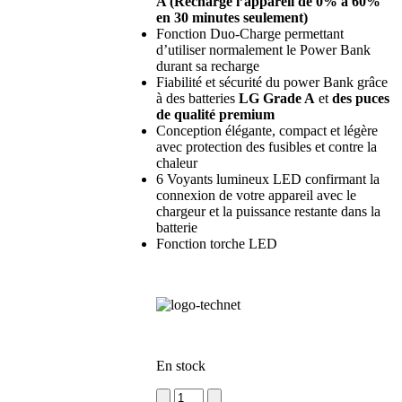
A (Recharge l’appareil de 0% à 60%
en 30 minutes seulement)
Fonction Duo-Charge permettant
d’utiliser normalement le Power Bank
durant sa recharge
Fiabilité et sécurité du power Bank grâce
à des batteries
LG Grade A
et
des puces
de qualité premium
Conception élégante, compact et légère
avec protection des fusibles et contre la
chaleur
6 Voyants lumineux LED confirmant la
connexion de votre appareil avec le
chargeur et la puissance restante dans la
batterie
Fonction torche LED
En stock
quantité