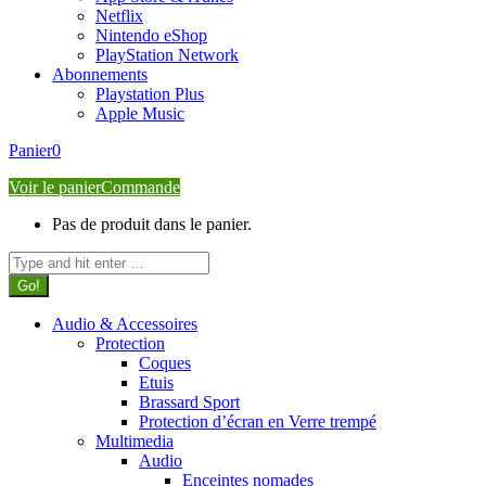
Netflix
Nintendo eShop
PlayStation Network
Abonnements
Playstation Plus
Apple Music
Panier
0
Voir le panier
Commande
Pas de produit dans le panier.
Search:
Audio & Accessoires
Protection
Coques
Etuis
Brassard Sport
Protection d’écran en Verre trempé
Multimedia
Audio
Enceintes nomades