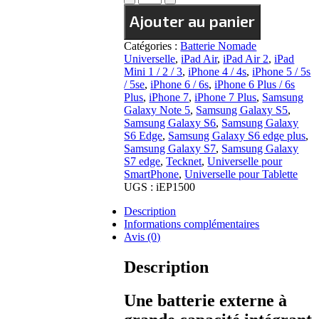
de
Ajouter au panier
Power
Bank
Rapide
Catégories :
Batterie Nomade
TECKNET
Universelle
,
iPad Air
,
iPad Air 2
,
iPad
16750
Mini 1 / 2 / 3
,
iPhone 4 / 4s
,
iPhone 5 / 5s
mAh
/ 5se
,
iPhone 6 / 6s
,
iPhone 6 Plus / 6s
–
Plus
,
iPhone 7
,
iPhone 7 Plus
,
Samsung
2
Galaxy Note 5
,
Samsung Galaxy S5
,
sorties
Samsung Galaxy S6
,
Samsung Galaxy
S6 Edge
,
Samsung Galaxy S6 edge plus
,
Samsung Galaxy S7
,
Samsung Galaxy
S7 edge
,
Tecknet
,
Universelle pour
SmartPhone
,
Universelle pour Tablette
UGS :
iEP1500
Description
Informations complémentaires
Avis (0)
Description
Une batterie externe à