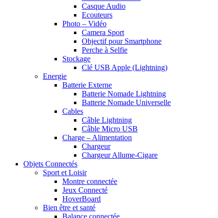
Casque Audio
Ecouteurs
Photo – Vidéo
Camera Sport
Objectif pour Smartphone
Perche à Selfie
Stockage
Clé USB Apple (Lightning)
Energie
Batterie Externe
Batterie Nomade Lightning
Batterie Nomade Universelle
Cables
Câble Lightning
Câble Micro USB
Charge – Alimentation
Chargeur
Chargeur Allume-Cigare
Objets Connectés
Sport et Loisir
Montre connectée
Jeux Connecté
HoverBoard
Bien être et santé
Balance connectée