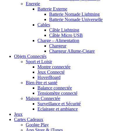
Energie
Batterie Externe
Batterie Nomade Lightning
Batterie Nomade Universelle
Cables
Câble Lightning
Câble Micro USB
Charge – Alimentation
Chargeur
Chargeur Allume-Cigare
Objets Connectés
Sport et Loisir
Montre connectée
Jeux Connecté
HoverBoard
Bien être et santé
Balance connectée
Tensiomètre connecté
Maison Connectée
Surveillance et Sécurité
Eclairage et ambiance
Jeux
Cartes Cadeaux
Goolge Play
App Store & iTunes