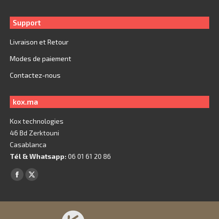
Support
Livraison et Retour
Modes de paiement
Contactez-nous
kox.ma
Kox technologies
46 Bd Zerktouni
Casablanca
Tél & Whatsapp:
06 01 61 20 86
Trouvez nous sur :
Facebook
X
page
page
opens
opens
in
in