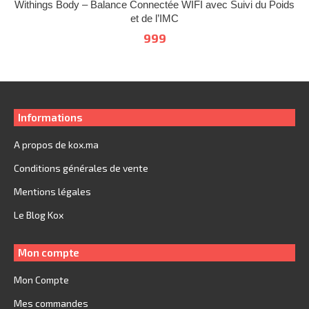
peuvent
page
Withings Body – Balance Connectée WIFI avec Suivi du Poids
plusieurs
être
et de l’IMC
du
variations
choisies
produit
999
Les
sur
options
la
peuvent
page
être
du
choisies
produit
Informations
sur
A propos de kox.ma
la
page
Conditions générales de vente
du
Mentions légales
produit
Le Blog Kox
Mon compte
Mon Compte
Mes commandes