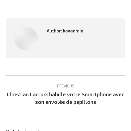
Author:
koxadmin
Post
PREVIOUS
navigation
Christian Lacroix habille votre Smartphone avec
Previous
son envolée de papillons
post: