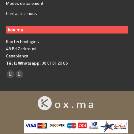
Modes de paiement
Contactez-nous
kox.ma
Kox technologies
46 Bd Zerktouni
Casablanca
Tél & Whatsapp:
06 01 61 20 86
Trouvez nous sur :
Facebook
X
page
page
opens
opens
in
in
new
new
window
window