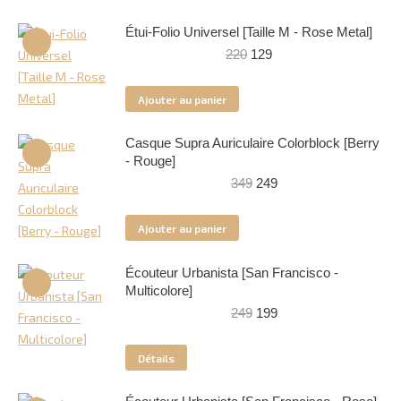
Étui-Folio Universel [Taille M - Rose Metal]
Le
Le
220
129
prix
prix
initial
actuel
Ajouter au panier
était :
est :
220.
129.
Casque Supra Auriculaire Colorblock [Berry
- Rouge]
Le
Le
349
249
prix
prix
initial
actuel
Ajouter au panier
était :
est :
349.
249.
Écouteur Urbanista [San Francisco -
Multicolore]
Le
Le
249
199
prix
prix
initial
actuel
Détails
était :
est :
249.
199.