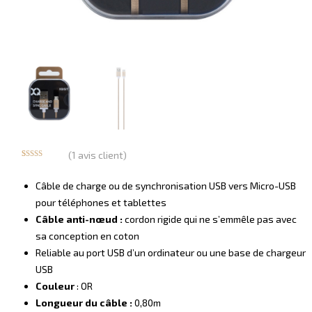
(
1
avis client)
Noté
1
5.00
sur 5 basé
sur
notation
Câble de charge ou de synchronisation USB vers Micro-USB
client
pour téléphones et tablettes
Câble anti-nœud :
cordon rigide qui ne s’emmêle pas avec
sa conception en coton
Reliable au port USB d’un ordinateur ou une base de chargeur
USB
Couleur
: OR
Longueur du câble :
0,80m