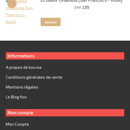
Écouteur Urbanista [San Francisco - Rose]
Le
Le
249
199
prix
prix
initial
actuel
Détails
était :
est :
249.
199.
Informations
A propos de kox.ma
Conditions générales de vente
Mentions légales
Le Blog Kox
Mon compte
Mon Compte