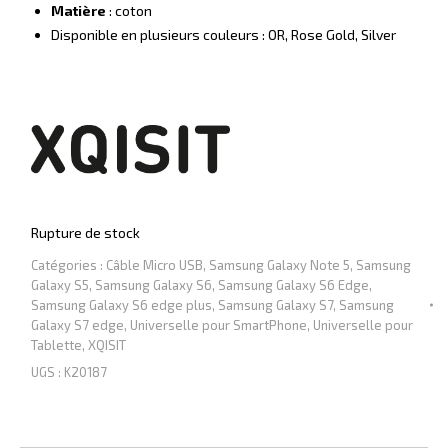
Matière
: coton
Disponible en plusieurs couleurs : OR, Rose Gold, Silver
Rupture de stock
Catégories :
Câble Micro USB
,
Samsung Galaxy Note 5
,
Samsung
Galaxy S5
,
Samsung Galaxy S6
,
Samsung Galaxy S6 Edge
,
Samsung Galaxy S6 edge plus
,
Samsung Galaxy S7
,
Samsung
Galaxy S7 edge
,
Universelle pour SmartPhone
,
Universelle pour
Tablette
,
XQISIT
UGS :
K20187