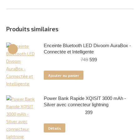
Produits similaires
Enceinte Bluetooth LED Divoom AuraBox -
Connectée et Intelligente
Le
Le
749
599
prix
prix
initial
actuel
Ajouter au panier
était :
est :
749.
599.
Power Bank Rapide XQISIT 3000 mAh -
Silver avec connecteur lightning
399
Détails