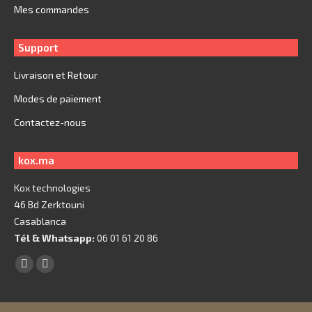
Mes commandes
Support
Livraison et Retour
Modes de paiement
Contactez-nous
kox.ma
Kox technologies
46 Bd Zerktouni
Casablanca
Tél & Whatsapp:
06 01 61 20 86
Trouvez nous sur :
Facebook
X
page
page
opens
opens