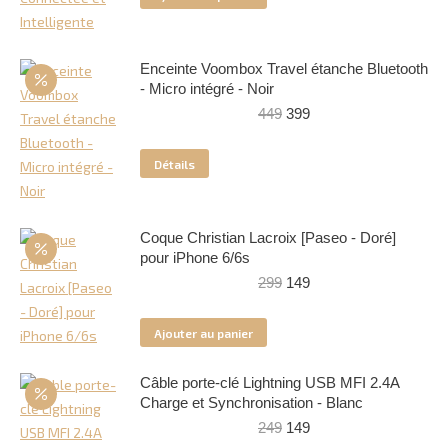
était :
est :
749.
599.
Enceinte Voombox Travel étanche Bluetooth
- Micro intégré - Noir
Le
Le
449
399
prix
prix
initial
actuel
Détails
était :
est :
449.
399.
Coque Christian Lacroix [Paseo - Doré]
pour iPhone 6/6s
Le
Le
299
149
prix
prix
initial
actuel
Ajouter au panier
était :
est :
299.
149.
Câble porte-clé Lightning USB MFI 2.4A
Charge et Synchronisation - Blanc
Le
Le
249
149
prix
prix