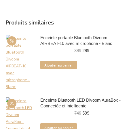
Produits similaires
Enceinte portable Bluetooth Divoom
AIRBEAT-10 avec microphone - Blanc
Le
Le
399
299
prix
prix
initial
actuel
Ajouter au panier
était :
est :
399.
299.
Enceinte Bluetooth LED Divoom AuraBox -
Connectée et Intelligente
Le
Le
749
599
prix
prix
initial
actuel
Ajouter au panier