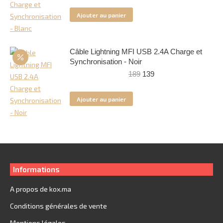
initial
actuel
Ajouter au panier
était :
est :
249.
149.
Câble Lightning MFI USB 2.4A Charge et
Synchronisation - Noir
Le
Le
189
139
prix
prix
initial
actuel
Ajouter au panier
était :
est :
189.
139.
Informations
A propos de kox.ma
Conditions générales de vente
Mentions légales