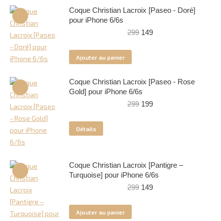
Coque Christian Lacroix [Paseo - Doré]
pour iPhone 6/6s
Le
Le
299
149
prix
prix
initial
actuel
Ajouter au panier
était :
est :
299.
149.
Coque Christian Lacroix [Paseo - Rose
Gold] pour iPhone 6/6s
Le
Le
299
199
prix
prix
initial
actuel
Détails
était :
est :
299.
199.
Coque Christian Lacroix [Pantigre –
Turquoise] pour iPhone 6/6s
Le
Le
299
149
prix
prix
initial
actuel
Ajouter au panier
était :
est :