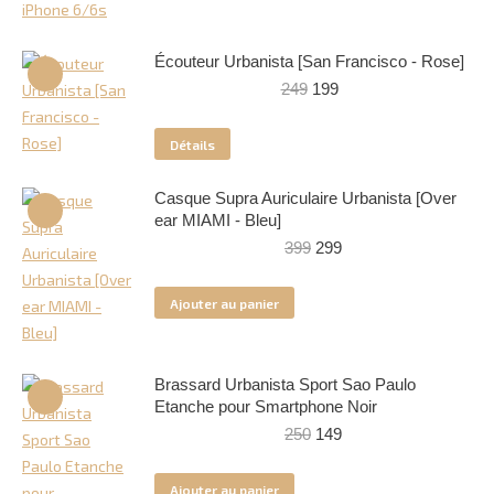
299.
149.
Écouteur Urbanista [San Francisco - Rose]
Le
Le
249
199
prix
prix
initial
actuel
Détails
était :
est :
249.
199.
Casque Supra Auriculaire Urbanista [Over
ear MIAMI - Bleu]
Le
Le
399
299
prix
prix
initial
actuel
Ajouter au panier
était :
est :
399.
299.
Brassard Urbanista Sport Sao Paulo
Etanche pour Smartphone Noir
Le
Le
250
149
prix
prix
initial
actuel
Ajouter au panier