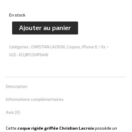
En stock
Ajouter au panier
Catégories :
CHRISTIAN LACROIX
,
Coques
,
iPhone 6 / 6s
UGS :
KCLBPCOVIP64W
Description
Informations complémentaires
Avis (0)
Cette
coque rigide griffée Christian Lacroix
possède un