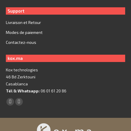
Support
Livraison et Retour
Modes de paiement
Contactez-nous
kox.ma
Kox technologies
46 Bd Zerktouni
Casablanca
Tél & Whatsapp:
06 01 61 20 86
Trouvez nous sur :
Facebook
X
page
page
opens
opens
in
in