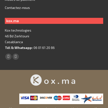
Contactez-nous
kox.ma
Kox technologies
46 Bd Zerktouni
Casablanca
Tél & Whatsapp:
06 01 61 20 86
Trouvez nous sur :
Facebook
X
page
page
opens
opens
in
in
new
new
window
window