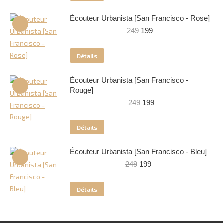
249.
199.
Écouteur Urbanista [San Francisco - Rose]
Le
Le
249
199
prix
prix
initial
actuel
Détails
était :
est :
249.
199.
Écouteur Urbanista [San Francisco -
Rouge]
Le
Le
249
199
prix
prix
initial
actuel
Détails
était :
est :
249.
199.
Écouteur Urbanista [San Francisco - Bleu]
Le
Le
249
199
prix
prix
initial
actuel
Détails
était :
est :
249.
199.