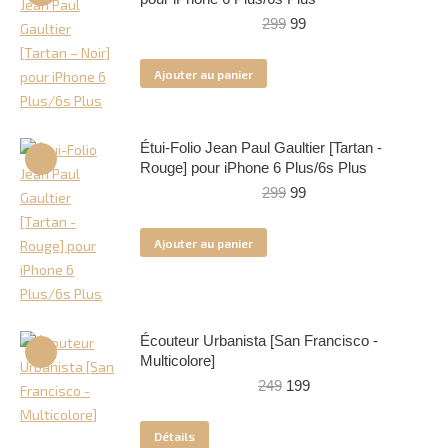
Le
Le
299
99
prix
prix
initial
actuel
Ajouter au panier
était :
est :
299.
99.
Étui-Folio Jean Paul Gaultier [Tartan -
Rouge] pour iPhone 6 Plus/6s Plus
Le
Le
299
99
prix
prix
initial
actuel
Ajouter au panier
était :
est :
299.
99.
Écouteur Urbanista [San Francisco -
Multicolore]
Le
Le
249
199
prix
prix
initial
actuel
Détails
était :
est :