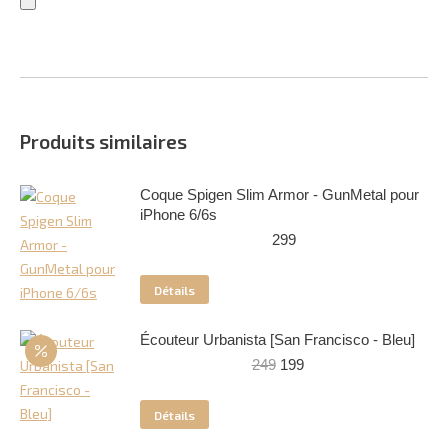
Produits similaires
Coque Spigen Slim Armor - GunMetal pour
iPhone 6/6s
299
Détails
Écouteur Urbanista [San Francisco - Bleu]
Le
Le
249
199
prix
prix
initial
actuel
Détails
était :
est :
249.
199.