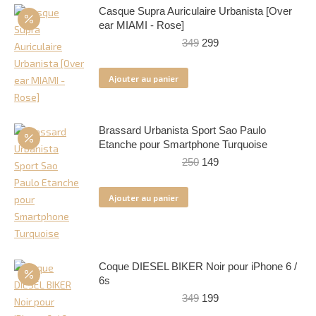
Casque Supra Auriculaire Urbanista [Over
ear MIAMI - Rose]
Le
Le
349
299
prix
prix
initial
actuel
Ajouter au panier
était :
est :
349.
299.
Brassard Urbanista Sport Sao Paulo
Etanche pour Smartphone Turquoise
Le
Le
250
149
prix
prix
initial
actuel
Ajouter au panier
était :
est :
250.
149.
Coque DIESEL BIKER Noir pour iPhone 6 /
6s
Le
Le
349
199
prix
prix