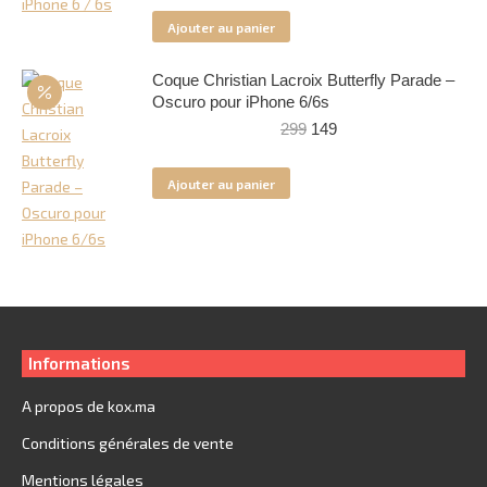
initial
actuel
Ajouter au panier
était :
est :
349.
199.
Coque Christian Lacroix Butterfly Parade –
Oscuro pour iPhone 6/6s
Le
Le
299
149
prix
prix
initial
actuel
Ajouter au panier
était :
est :
299.
149.
Informations
A propos de kox.ma
Conditions générales de vente
Mentions légales