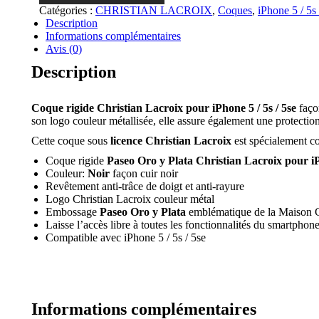
Lacroix
Catégories :
CHRISTIAN LACROIX
,
Coques
,
iPhone 5 / 5s 
Paseo
Description
Oro
Informations complémentaires
y
Avis (0)
Plata
Description
-
Noir
pour
Coque rigide Christian Lacroix pour iPhone 5 / 5s / 5se
faço
iPhone
son logo couleur métallisée, elle assure également une protectio
5
/
Cette coque sous
licence
Christian Lacroix
est spécialement con
5s
/
Coque rigide
Paseo Oro y Plata Christian Lacroix pour iPh
5se
Couleur:
Noir
façon cuir noir
Revêtement anti-trâce de doigt et anti-rayure
Logo Christian Lacroix couleur métal
Embossage
Paseo Oro y Plata
emblématique de la Maison Chr
Laisse l’accès libre à toutes les fonctionnalités du smartphon
Compatible avec iPhone 5 / 5s / 5se
Informations complémentaires