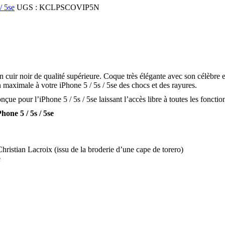
/ 5se
UGS :
KCLPSCOVIP5N
n cuir noir de qualité supérieure. Coque très élégante avec son célèbr
n maximale à votre iPhone 5 / 5s / 5se des chocs et des rayures.
çue pour l’iPhone 5 / 5s / 5se laissant l’accès libre à toutes les fonctio
one 5 / 5s / 5se
istian Lacroix (issu de la broderie d’une cape de torero)
e