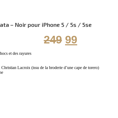
ata – Noir pour iPhone 5 / 5s / 5se
Le
Le
249
99
prix
prix
hocs et des rayures
hristian Lacroix (issu de la broderie d’une cape de torero)
initial
actuel
ne
était :
est :
249.
99.