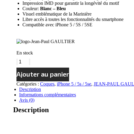
Impression IMD pour garantir la longévité du motif
Couleur:
Blanc – Bleu
Visuel emblématique de la Marinière
Libre accès à toutes les fonctionnalités du smartphone
Compatible avec iPhone 5 / 5S / 5SE
En stock
quantité
de
Coque
Ajouter au panier
Jean
Paul
Catégories :
Coques
,
iPhone 5 / 5s / 5se
,
JEAN-PAUL GAUL
Gaultier
Description
Marinière
Informations complémentaires
-
Avis (0)
Blanc/Bleu
Description
pour
iPhone
5
/
5s