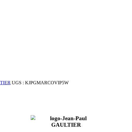
initial
actuel
était :
est :
249.
99.
TIER
UGS :
KJPGMARCOVIP5W