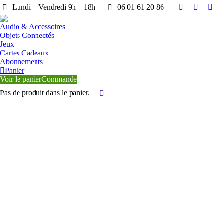
Lundi – Vendredi 9h – 18h
06 01 61 20 86
Facebook
YouTu
X
page
page
pa
Audio & Accessoires
opens
opens
op
Objets Connectés
in
in
in
Jeux
Cartes Cadeaux
new
new
n
Abonnements
window
windo
wi
Panier
Voir le panier
Commande
Pas de produit dans le panier.
Search: