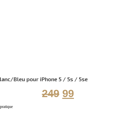
lanc/Bleu pour iPhone 5 / 5s / 5se
Le
Le
249
99
prix
prix
 pratique