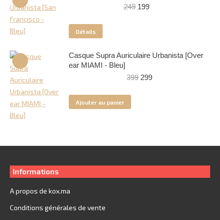
Le
Le
249
199
prix
prix
initial
actuel
Détails
était :
est :
249.
199.
Casque Supra Auriculaire Urbanista [Over
ear MIAMI - Bleu]
Le
Le
399
299
prix
prix
initial
actuel
Ajouter au panier
était :
est :
399.
299.
Informations
A propos de kox.ma
Conditions générales de vente