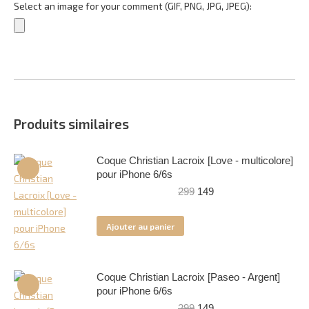
Select an image for your comment (GIF, PNG, JPG, JPEG):
Produits similaires
Coque Christian Lacroix [Love - multicolore]
pour iPhone 6/6s
Le
Le
299
149
prix
prix
initial
actuel
Ajouter au panier
était :
est :
299.
149.
Coque Christian Lacroix [Paseo - Argent]
pour iPhone 6/6s
Le
Le
299
149