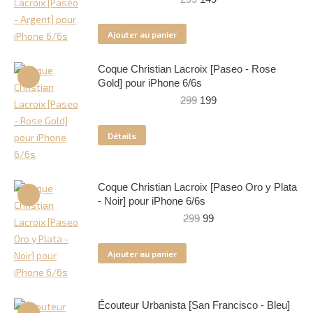
prix
prix
initial
actuel
Ajouter au panier
était :
est :
299.
149.
Coque Christian Lacroix [Paseo - Rose
Gold] pour iPhone 6/6s
Le
Le
299
199
prix
prix
initial
actuel
Détails
était :
est :
299.
199.
Coque Christian Lacroix [Paseo Oro y Plata
- Noir] pour iPhone 6/6s
Le
Le
299
99
prix
prix
initial
actuel
Ajouter au panier
était :
est :
299.
99.
Écouteur Urbanista [San Francisco - Bleu]