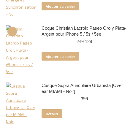
initial
actuel
Ajouter au panier
était :
est :
189.
139.
Coque Christian Lacroix Paseo Oro y Plata-
Argent pour iPhone 5 / 5s / 5se
Le
Le
249
129
prix
prix
initial
actuel
Ajouter au panier
était :
est :
249.
129.
Casque Supra Auriculaire Urbanista [Over
ear MIAMI - Noir]
399
Détails