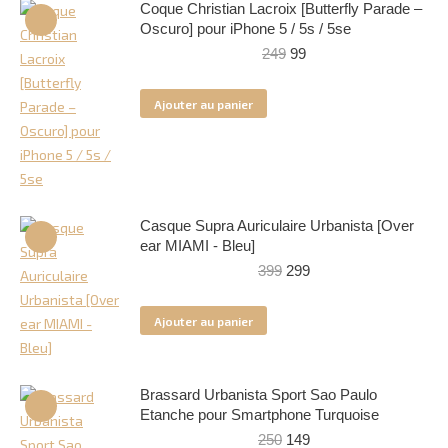
Coque Christian Lacroix [Butterfly Parade –
Oscuro] pour iPhone 5 / 5s / 5se
Le
Le
249
99
prix
prix
initial
actuel
Ajouter au panier
était :
est :
249.
99.
Casque Supra Auriculaire Urbanista [Over
ear MIAMI - Bleu]
Le
Le
399
299
prix
prix
initial
actuel
Ajouter au panier
était :
est :
399.
299.
Brassard Urbanista Sport Sao Paulo
Etanche pour Smartphone Turquoise
Le
Le
250
149