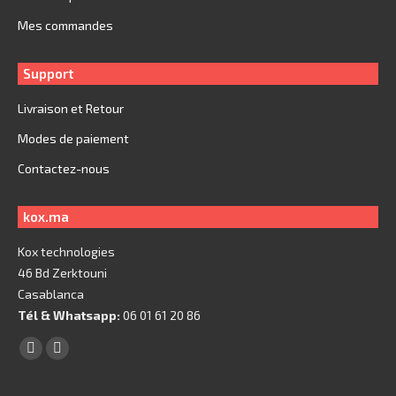
Mes commandes
Support
Livraison et Retour
Modes de paiement
Contactez-nous
kox.ma
Kox technologies
46 Bd Zerktouni
Casablanca
Tél & Whatsapp:
06 01 61 20 86
Trouvez nous sur :
Facebook
X
page
page