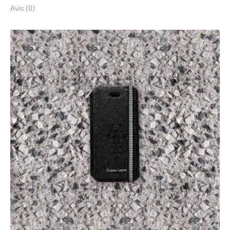
5s
Avis (0)
/
5se