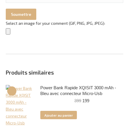
Select an image for your comment (GIF, PNG, JPG, JPEG):
Produits similaires
Power Bank Rapide XQISIT 3000 mAh -
Bleu avec connecteur Micro-Usb
Le
Le
399
199
prix
prix
initial
actuel
Ajouter au panier
était :
est :
399.
199.