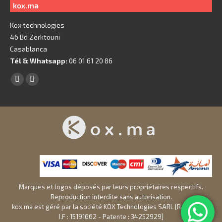
kox.ma
Kox technologies
46 Bd Zerktouni
Casablanca
Tél & Whatsapp:
06 01 61 20 86
Trouvez nous sur :
Facebook
X
page
page
opens
opens
in
in
new
new
window
window
Marques et logos déposés par leurs propriétaires respectifs.
Reproduction interdite sans autorisation.
kox.ma est géré par la société KOX Technologies SARL [R.C 311041 -
I.F : 15191662 - Patente : 34252929]