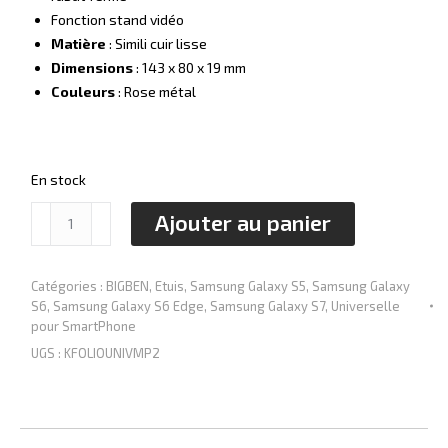
Fonction stand vidéo
Matière
: Simili cuir lisse
Dimensions
: 143 x 80 x 19 mm
Couleurs
: Rose métal
En stock
quantité
Ajouter au panier
de
Étui-
Folio
Catégories :
BIGBEN
,
Etuis
,
Samsung Galaxy S5
,
Samsung Galaxy
S6
,
Samsung Galaxy S6 Edge
,
Samsung Galaxy S7
,
Universelle
Universel
pour SmartPhone
[Taille
UGS :
KFOLIOUNIVMP2
M
-
Rose
Metal]