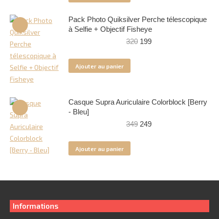
220.
129.
Pack Photo Quiksilver Perche télescopique
à Selfie + Objectif Fisheye
Le
Le
320
199
prix
prix
initial
actuel
Ajouter au panier
était :
est :
320.
199.
Casque Supra Auriculaire Colorblock [Berry
- Bleu]
Le
Le
349
249
prix
prix
initial
actuel
Ajouter au panier
était :
est :
349.
249.
Informations