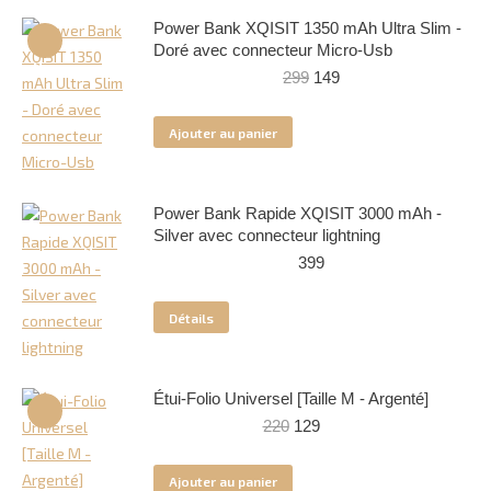
Power Bank XQISIT 1350 mAh Ultra Slim -
Doré avec connecteur Micro-Usb
Le
Le
299
149
prix
prix
initial
actuel
Ajouter au panier
était :
est :
299.
149.
Power Bank Rapide XQISIT 3000 mAh -
Silver avec connecteur lightning
399
Détails
Étui-Folio Universel [Taille M - Argenté]
Le
Le
220
129
prix
prix
initial
actuel
Ajouter au panier
était :
est :