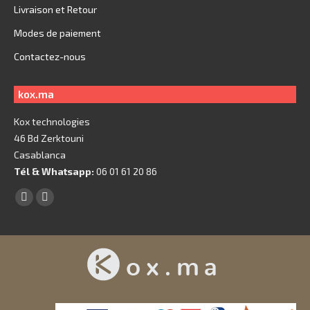
Livraison et Retour
Modes de paiement
Contactez-nous
kox.ma
Kox technologies
46 Bd Zerktouni
Casablanca
Tél & Whatsapp:
06 01 61 20 86
Trouvez nous sur :
Facebook
X
page
page
opens
opens
in
in
new
new
window
window