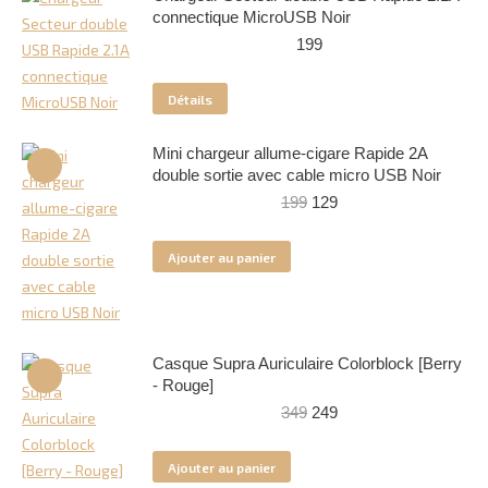
connectique MicroUSB Noir
199
Détails
Mini chargeur allume-cigare Rapide 2A
double sortie avec cable micro USB Noir
Le
Le
199
129
prix
prix
initial
actuel
Ajouter au panier
était :
est :
199.
129.
Casque Supra Auriculaire Colorblock [Berry
- Rouge]
Le
Le
349
249
prix
prix
initial
actuel
Ajouter au panier
était :
est :