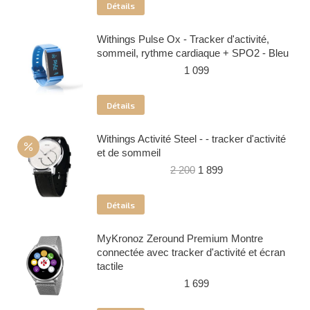
Détails
Withings Pulse Ox - Tracker d'activité,
sommeil, rythme cardiaque + SPO2 - Bleu
1 099
Détails
Withings Activité Steel - - tracker d'activité
et de sommeil
Le
Le
2 200
1 899
prix
prix
initial
actuel
Détails
était :
est :
2
1
MyKronoz Zeround Premium Montre
200.
899.
connectée avec tracker d'activité et écran
tactile
1 699