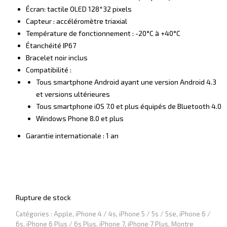
Écran: tactile OLED 128*32 pixels
Capteur : accéléromètre triaxial
Température de fonctionnement : -20°C à +40°C
Étanchéité IP67
Bracelet noir inclus
Compatibilité :
Tous smartphone Android ayant une version Android 4.3
et versions ultérieures
Tous smartphone iOS 7.0 et plus équipés de Bluetooth 4.0
Windows Phone 8.0 et plus
Garantie internationale : 1 an
Rupture de stock
Catégories :
Apple
,
iPhone 4 / 4s
,
iPhone 5 / 5s / 5se
,
iPhone 6 /
6s
,
iPhone 6 Plus / 6s Plus
,
iPhone 7
,
iPhone 7 Plus
,
Montre