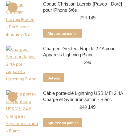
Coque Christian Lacroix [Paseo - Doré]
pour iPhone 6/6s
Le
Le
299
149
prix
prix
initial
actuel
Ajouter au panier
était :
est :
299.
149.
Chargeur Secteur Rapide 2.4A pour
Appareils Lightning Blanc
299
Détails
Câble porte-clé Lightning USB MFI 2.4A
Charge et Synchronisation - Blanc
Le
Le
249
149
prix
prix
initial
actuel
Ajouter au panier
était :
est :
249.
149.