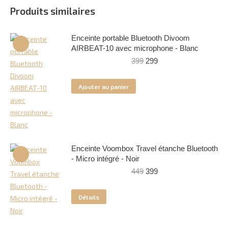
Produits similaires
Enceinte portable Bluetooth Divoom
AIRBEAT-10 avec microphone - Blanc
Le
Le
399
299
prix
prix
initial
actuel
Ajouter au panier
était :
est :
399.
299.
Enceinte Voombox Travel étanche Bluetooth
- Micro intégré - Noir
Le
Le
449
399
prix
prix
initial
actuel
Détails
était :
est :
449.
399.