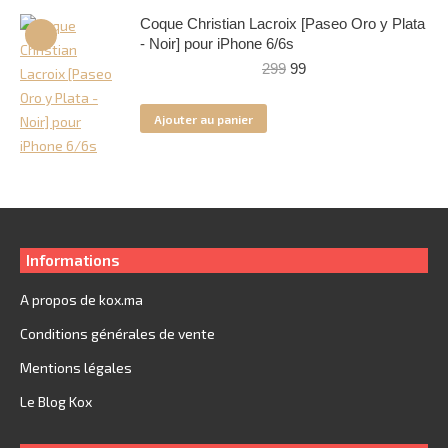
Coque Christian Lacroix [Paseo Oro y Plata
- Noir] pour iPhone 6/6s
Le
Le
299
99
prix
prix
initial
actuel
Ajouter au panier
était :
est :
299.
99.
Informations
A propos de kox.ma
Conditions générales de vente
Mentions légales
Le Blog Kox