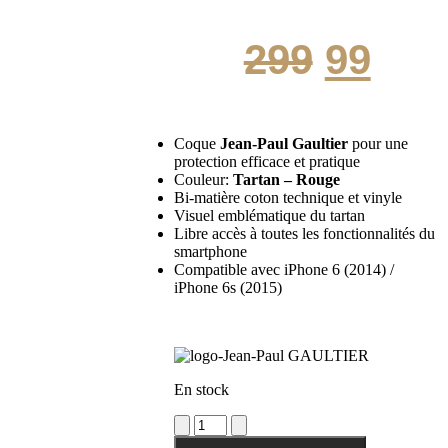
Le
Le
299
99
prix
prix
Coque
Jean-Paul Gaultier
pour une
protection efficace et pratique
initial
act
Couleur:
Tartan –
Rouge
Bi-matière coton technique et vinyle
Visuel emblématique du tartan
Libre accès à toutes les fonctionnalités du
était :
est 
smartphone
Compatible avec iPhone 6 (2014) /
iPhone 6s (2015)
299.
99.
En stock
quantité
de