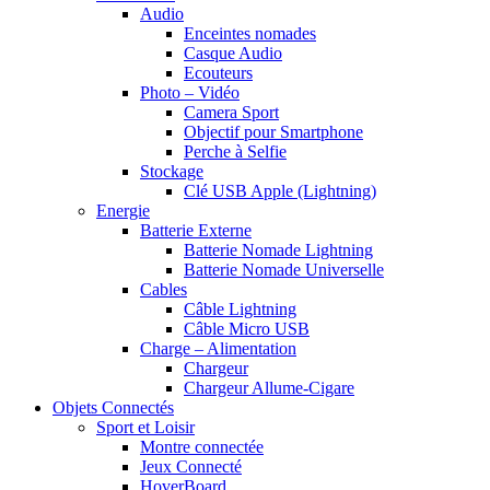
Audio
Enceintes nomades
Casque Audio
Ecouteurs
Photo – Vidéo
Camera Sport
Objectif pour Smartphone
Perche à Selfie
Stockage
Clé USB Apple (Lightning)
Energie
Batterie Externe
Batterie Nomade Lightning
Batterie Nomade Universelle
Cables
Câble Lightning
Câble Micro USB
Charge – Alimentation
Chargeur
Chargeur Allume-Cigare
Objets Connectés
Sport et Loisir
Montre connectée
Jeux Connecté
HoverBoard