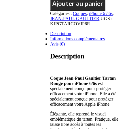
Ajouter au panier
Coque
Jean
Paul
Catégories :
Coques
,
iPhone 6 / 6s
,
Gaultier
JEAN-PAUL GAULTIER
UGS :
[Tartan
KJPGTARCOVIP6R
-
Description
Rouge]
Informations complémentaires
pour
Avis (0)
iPhone
6/6s
Description
Coque Jean-Paul Gaultier Tartan
Rouge pour iPhone 6/6s
est
spécialement conçu pour protéger
efficacement votre iPhone. Elle a été
spécialement conçue pour protéger
efficacement votre Apple iPhone.
Élégante, elle reprend le visuel
emblématique du tartan. Pratique, elle
laisse libre accès à toutes les