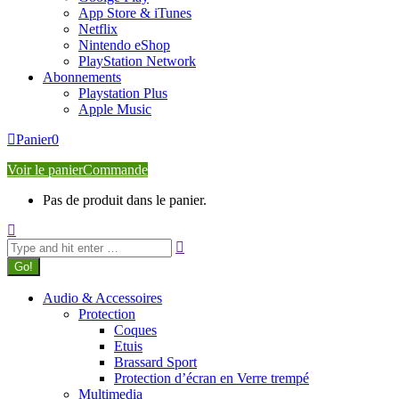
App Store & iTunes
Netflix
Nintendo eShop
PlayStation Network
Abonnements
Playstation Plus
Apple Music
Panier
0
Voir le panier
Commande
Pas de produit dans le panier.
Search:
Audio & Accessoires
Protection
Coques
Etuis
Brassard Sport
Protection d’écran en Verre trempé
Multimedia