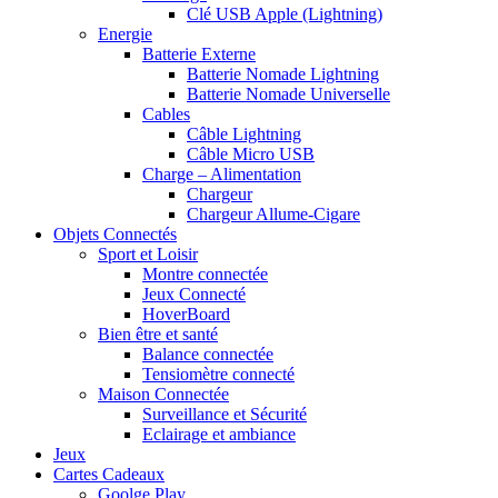
Clé USB Apple (Lightning)
Energie
Batterie Externe
Batterie Nomade Lightning
Batterie Nomade Universelle
Cables
Câble Lightning
Câble Micro USB
Charge – Alimentation
Chargeur
Chargeur Allume-Cigare
Objets Connectés
Sport et Loisir
Montre connectée
Jeux Connecté
HoverBoard
Bien être et santé
Balance connectée
Tensiomètre connecté
Maison Connectée
Surveillance et Sécurité
Eclairage et ambiance
Jeux
Cartes Cadeaux
Goolge Play