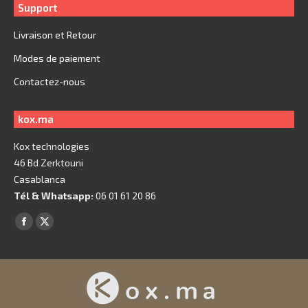
Support
Livraison et Retour
Modes de paiement
Contactez-nous
kox.ma
Kox technologies
46 Bd Zerktouni
Casablanca
Tél & Whatsapp:
06 01 61 20 86
Trouvez nous sur :
Facebook
X
page
page
opens
opens
in
in
new
new