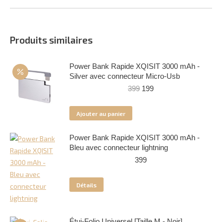
Produits similaires
Power Bank Rapide XQISIT 3000 mAh -
Silver avec connecteur Micro-Usb
Le
Le
399
199
prix
prix
initial
actuel
Ajouter au panier
était :
est :
399.
199.
Power Bank Rapide XQISIT 3000 mAh -
Bleu avec connecteur lightning
399
Détails
Étui-Folio Universel [Taille M - Noir]