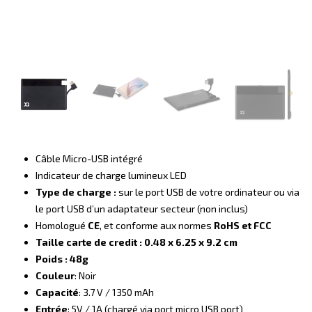
Câble Micro-USB intégré
Indicateur de charge lumineux LED
Type de charge :
sur le port USB de votre ordinateur ou via
le port USB d’un adaptateur secteur (non inclus)
Homologué
CE
, et conforme aux normes
RoHS et FCC
Taille carte de credit : 0.
48 x 6.25 x 9.2 cm
Poids : 48g
Couleur
: Noir
Capacité
: 3.7 V / 1350 mAh
Entrée
: 5V / 1A (chargé via port micro USB port)