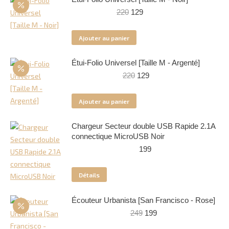
Le
Le
220
129
prix
prix
initial
actuel
Ajouter au panier
était :
est :
220.
129.
Étui-Folio Universel [Taille M - Argenté]
Le
Le
220
129
prix
prix
initial
actuel
Ajouter au panier
était :
est :
220.
129.
Chargeur Secteur double USB Rapide 2.1A
connectique MicroUSB Noir
199
Détails
Écouteur Urbanista [San Francisco - Rose]
Le
Le
249
199
prix
prix