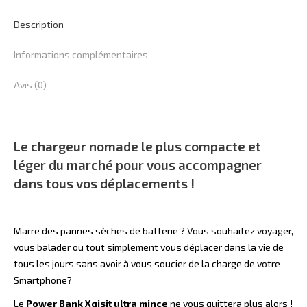
Noir
avec
Description
connecteur
Informations complémentaires
Micro-
Usb
Avis (0)
Le chargeur nomade le plus compacte et
léger du marché pour vous accompagner
dans tous vos déplacements !
Marre des pannes sèches de batterie ? Vous souhaitez voyager,
vous balader ou tout simplement vous déplacer dans la vie de
tous les jours sans avoir à vous soucier de la charge de votre
Smartphone?
Le
Power Bank Xqisit
ultra mince
ne vous quittera plus alors !